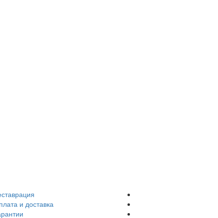
еставрация
плата и доставка
арантии