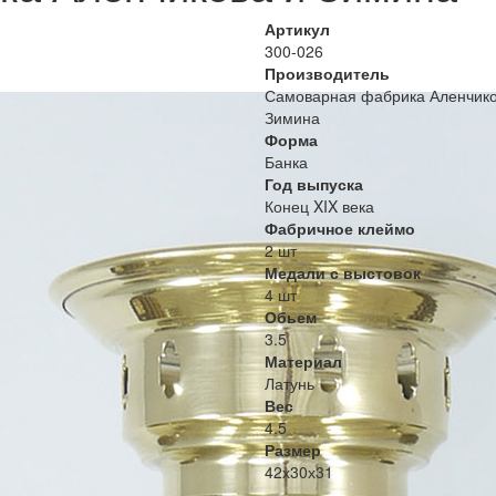
Артикул
300-026
Производитель
Самоварная фабрика Аленчико
Зимина
Форма
Банка
Год выпуска
Конец XIX века
Фабричное клеймо
2 шт
Медали с выстовок
4 шт
Обьем
3.5
Материал
Латунь
Вес
4.5
Размер
42х30х31